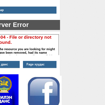
аар
 данс
Fage хуудас