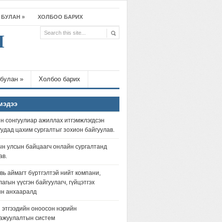
 БУЛАН
»
ХОЛБОО БАРИХ
Л
 булан
»
Холбоо барих
мэдээ
 сонгуулиар ажиллах итгэмжлэгдсэн
удад цахим сургалтыг зохион байгуулав.
н улсын байцаагч онлайн сургалтанд
ав.
вь аймагт бүртгэлтэй нийт компани,
агын үүсгэн байгуулагч, гүйцэтгэх
ын анхааралд
 этгээдийн оноосон нэрийн
ажуулалтын систем