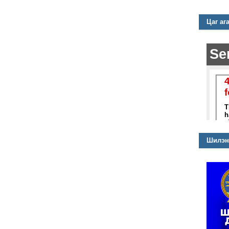
Цаг аг
Шилэн