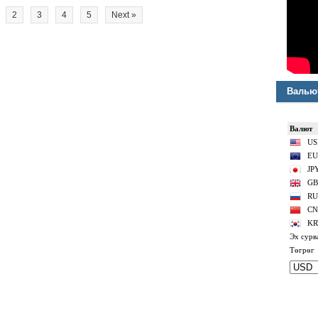
2
3
4
5
Next »
Валью