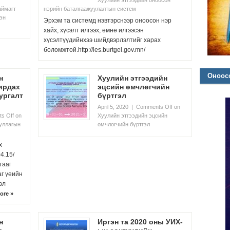
Хуулийн этгээдийн оноосон
аймагт
нэрийн баталгаажуулалтын систем
гэн
Эрхэм та системд нэвтэрснээр оноосон нэр
хайх, хүсэлт илгээх, өмнө илгээсэн
хүсэлтүүдийнхээ шийдвэрлэлтийг харах
боломжтой.http://les.burtgel.gov.mn/
Оноосо
н
Хуулийн этгээдийн
ирдах
эцсийн өмчлөгчийн
ургалт
бүртгэл
April 5, 2020
|
Comments Off
on
s Off
on
Хуулийн этгээдийн эцсийн
ууллагын
өмчлөгчийн бүртгэл
х
4.15/
гааг
аг үеийн
эл
ore »
н
Иргэн та 2020 оны УИХ-