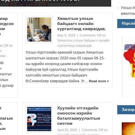
Улсын б
ажилтны
лиар
Хяналтын улсын
эгдсэн
байцаагч онлайн
Нэрсий
им
сургалтанд хамрагдав.
н
May 8, 2020
|
Comments Off
on
Хяналтын улсын байцаагч онлайн
s Off
on
сургалтанд хамрагдав.
н
Улсын бүртгэлийн ерөнхий газрын Хяналтын
лав.
шалгалтын газраас 2020 оны 05 сарын 06-15-
эр
ны өдрийн хооронд цахим хэлбэрээр зохион
н
байгуулж буй сургалтад Улсын бүртгэлийн
ргалтыг
хэлтсийн хяналтын улсын байцаагч
урлын
Ө.Сонинбаяр хамрагдаж байна. Уг…
Read more »
5 дугаар
т
Хуулийн этгээдийн
Загвар
оноосон нэрийн
ллагын
баталгаажуулалтын
ч,
систем
лын
April 20, 2020
|
Comments Off
on