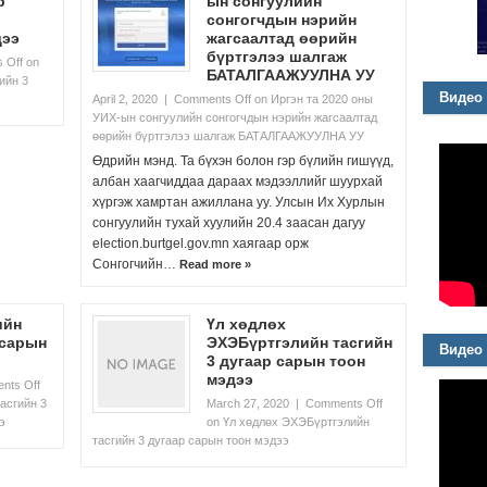
р
ын сонгуулийн
сонгогчдын нэрийн
дээ
жагсаалтад өөрийн
бүртгэлээ шалгаж
 Off
on
БАТАЛГААЖУУЛНА УУ
ийн 3
Видео
April 2, 2020
|
Comments Off
on Иргэн та 2020 оны
УИХ-ын сонгуулийн сонгогчдын нэрийн жагсаалтад
өөрийн бүртгэлээ шалгаж БАТАЛГААЖУУЛНА УУ
Өдрийн мэнд. Та бүхэн болон гэр бүлийн гишүүд,
албан хаагчиддаа дараах мэдээллийг шуурхай
хүргэж хамртан ажиллана уу. Улсын Их Хурлын
сонгуулийн тухай хуулийн 20.4 заасан дагуу
election.burtgel.gov.mn хаягаар орж
Сонгогчийн…
Read more »
ийн
Үл хөдлөх
 сарын
ЭХЭБүртгэлийн тасгийн
Видео
3 дугаар сарын тоон
мэдээ
nts Off
асгийн 3
March 27, 2020
|
Comments Off
э
on Үл хөдлөх ЭХЭБүртгэлийн
тасгийн 3 дугаар сарын тоон мэдээ