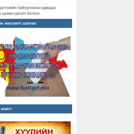
үртгэлийн байгууллагын удирдах
 цахим сургалт боллоо
н жагсаалт шалгах
 маягт