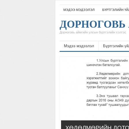
МЭДЭЭ МЭДЭЭЛЭЛ
БҮРТГЭЛИЙН Ү
ДОРНОГОВЬ 
Дорноговь аймгийн улсын бүртгэлийн хэлтэс
Мэдээ мэдээлэл
Бүртгэлийн үй
ХӨДӨЛМӨРИЙН ДОТО