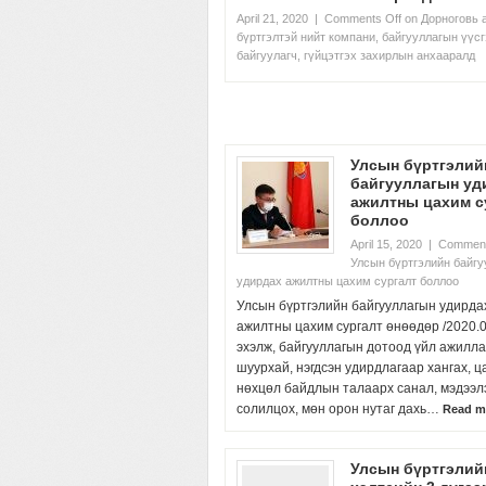
April 21, 2020
|
Comments Off
on Дорноговь 
бүртгэлтэй нийт компани, байгууллагын үүс
байгуулагч, гүйцэтгэх захирлын анхааралд
Улсын бүртгэлий
байгууллагын уд
ажилтны цахим с
боллоо
April 15, 2020
|
Comment
Улсын бүртгэлийн байг
удирдах ажилтны цахим сургалт боллоо
Улсын бүртгэлийн байгууллагын удирда
ажилтны цахим сургалт өнөөдөр /2020.0
эхэлж, байгууллагын дотоод үйл ажилла
шуурхай, нэгдсэн удирдлагаар хангах, ц
нөхцөл байдлын талаарх санал, мэдээл
солилцох, мөн орон нутаг дахь…
Read m
Улсын бүртгэлий