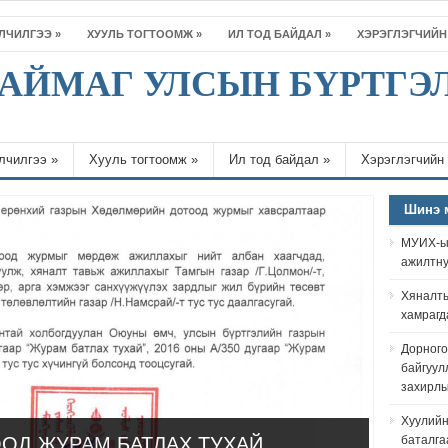
ЙЛЧИЛГЭЭ
»
ХУУЛЬ ТОГТООМЖ
»
ИЛ ТОД БАЙДАЛ
»
ХЭРЭГЛЭГЧИЙН
АЙМАГ УЛСЫН БҮРТГЭ
лчилгээ
»
Хууль тогтоомж
»
Ил тод байдал
»
Хэрэглэгчийн
Шинэ 
МУИХ-ын
ажилтну
Хяналты
хамрагд
Дорного
байгуулл
захирл
Хуулийн
ОД ЖУРАМ БАТЛАХ ТУХАЙ
баталга