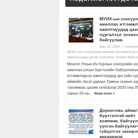
МУИХ-ын сонгуу
ажиллах итгэмжл
ажилтнуудад цах
сургалтыг зохио
байгуулав.
May 21, 2020
|
Comment
МУИХ-ын сонгуулиар ажиллах итгэмжлэгдсэ
ажилтнуудад цахим сургалтыг зохион байгуу
Монгол Улсын Их Хурлын сонгуулийн үе
ажиллах улсын бүртгэлийн байгууллагы
итгэмжлэгдсэн ажилтнуудад эрх зүйн су
аймгийн Засаг даргын Тамгын газрын х
танхимаас цахим хэлбэрээр 2020 оны 0
сарын 20-ны…
Read more »
Дорноговь аймаг
бүртгэлтэй нийт
компани, байгуу
үүсгэн байгуулаг
гүйцэтгэх захир
анхааралд