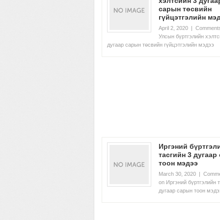
хэлтсийн 3 дугаа
сарын төсвийн
гүйцэтгэлийн мэ
April 2, 2020
|
Comments
Улсын бүртгэлийн хэлтс
дугаар сарын төсвийн гүйцэтгэлийн мэдээ
Иргэний бүртгэл
тасгийн 3 дугаар
тоон мэдээ
March 30, 2020
|
Comme
on Иргэний бүртгэлийн т
дугаар сарын тоон мэдэ