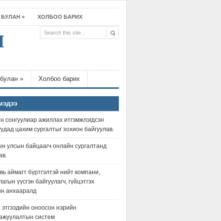
 БУЛАН
»
ХОЛБОО БАРИХ
Л
 булан
»
Холбоо барих
мэдээ
 сонгуулиар ажиллах итгэмжлэгдсэн
удад цахим сургалтыг зохион байгуулав.
н улсын байцаагч онлайн сургалтанд
ав.
вь аймагт бүртгэлтэй нийт компани,
агын үүсгэн байгуулагч, гүйцэтгэх
ын анхааралд
 этгээдийн оноосон нэрийн
ажуулалтын систем