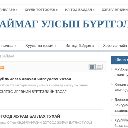
ЙЛЧИЛГЭЭ
»
ХУУЛЬ ТОГТООМЖ
»
ИЛ ТОД БАЙДАЛ
»
ХЭРЭГЛЭГЧИЙН
АЙМАГ УЛСЫН БҮРТГЭ
лчилгээ
»
Хууль тогтоомж
»
Ил тод байдал
»
Хэрэглэгчийн
Д БАЙДАЛ
Шинэ 
МУИХ-ын
ажилтну
үйлчилгээ авахад чиглүүлэх хөтөч
Хяналты
Off
on Улсын бүртгэлийн үйлчилгээ авахад чиглүүлэх хөтөч
хамрагд
ХЭЛТЭС ИРГЭНИЙ БҮРТГЭЛИЙН ТАСАГ
Дорного
байгуулл
захирл
ТООД ЖУРАМ БАТЛАХ ТУХАЙ
Хуулийн
nts Off
on ХӨДӨЛМӨРИЙН ДОТООД ЖУРАМ БАТЛАХ ТУХАЙ
баталга