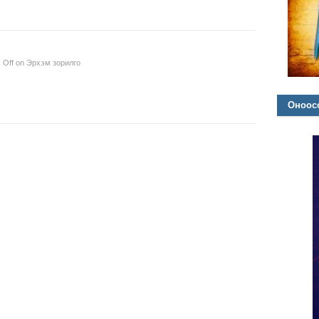
 Off
on Эрхэм зорилго
Оноосо