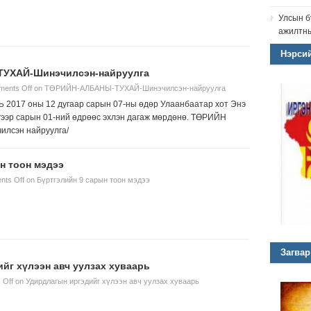
Улсын б
ажилтны
Нэрсий
УХАЙ-Шинэчилсэн-найруулга
ents Off
on ТӨРИЙН-АЛБАНЫ-ТУХАЙ-Шинэчилсэн-найруулга
017 оны 12 дугаар сарын 07-ны өдөр Улаанбаатар хот Энэ
үгээр сарын 01-ний өдрөөс эхлэн дагаж мөрдөнө. ТӨРИЙН
лсэн найруулга/
н тоон мэдээ
ts Off
on Бүртгэлийн 9 сарын тоон мэдээ
Загвар
йг хүлээн авч уулзах хуваарь
 Off
on Удирдлагын иргэдийг хүлээн авч уулзах хуваарь