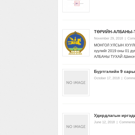
ТӨРИЙН-АЛБАНЫ-Т
November 29, 2018
|
Comm
МОНГОЛ УЛСЫН ХУУЛЬ 2
хуулийг 2019 оны 01 д
АЛБАНЫ ТУХАЙ /Шинэчи
Бүртгэлийн 9 сары
October 17, 2018
|
Commen
Удирдлагын иргэди
June 12, 2018
|
Comments