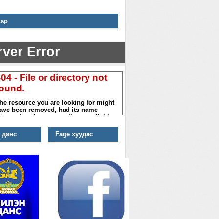
аар
 данс
Fage хуудас