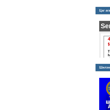
Цаг аг
Шилэн