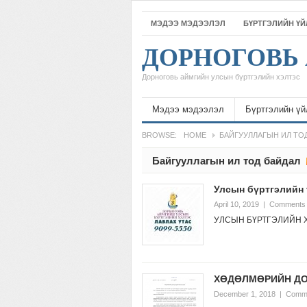
МЭДЭЭ МЭДЭЭЛЭЛ
БҮРТГЭЛИЙН Ү
ДОРНОГОВЬ 
Дорноговь аймгийн улсын бүртгэлийн хэлтэс
Мэдээ мэдээлэл
Бүртгэлийн үй
BROWSE:
HOME
БАЙГУУЛЛАГЫН ИЛ ТО
Байгууллагын ил тод байдал
Улсын бүртгэлийн 
April 10, 2019
|
Comments 
УЛСЫН БҮРТГЭЛИЙН 
ХӨДӨЛМӨРИЙН ДО
December 1, 2018
|
Comme