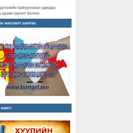
үртгэлийн байгууллагын удирдах
 цахим сургалт боллоо
н жагсаалт шалгах
 маягт